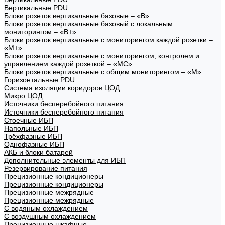
Вертикальные PDU
Блоки розеток вертикальные базовые – «В»
Блоки розеток вертикальные базовый с локальным
мониторингом – «В+»
Блоки розеток вертикальные с мониторингом каждой розетки –
«М+»
Блоки розеток вертикальные с мониторингом, контролем и
управлением каждой розеткой – «МС»
Блоки розеток вертикальные с общим мониторингом – «М»
Горизонтальные PDU
Система изоляции коридоров ЦОД
Микро ЦОД
Источники бесперебойного питания
Источники бесперебойного питания
Стоечные ИБП
Напольные ИБП
Трёхфазные ИБП
Однофазные ИБП
АКБ и блоки батарей
Дополнительные элементы для ИБП
Резервирование питания
Прецизионные кондиционеры
Прецизионные кондиционеры
Прецизионные межрядные
Прецизионные межрядные
С водяным охлаждением
С воздушным охлаждением
Прецизионные шкафные