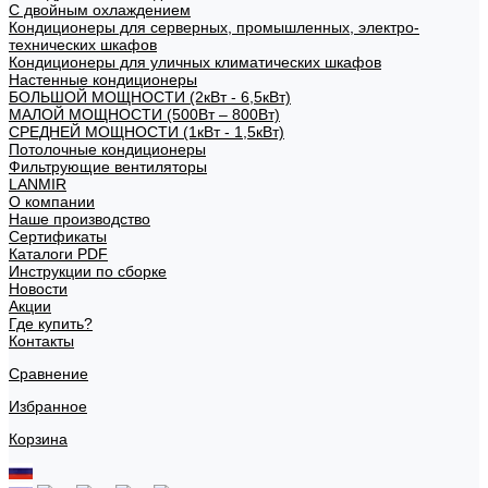
С двойным охлаждением
Кондиционеры для серверных, промышленных, электро-
технических шкафов
Кондиционеры для уличных климатических шкафов
Настенные кондиционеры
БОЛЬШОЙ МОЩНОСТИ (2кВт - 6,5кВт)
МАЛОЙ МОЩНОСТИ (500Вт – 800Вт)
СРЕДНЕЙ МОЩНОСТИ (1кВт - 1,5кВт)
Потолочные кондиционеры
Фильтрующие вентиляторы
LANMIR
О компании
Наше производство
Сертификаты
Каталоги PDF
Инструкции по сборке
Новости
Акции
Где купить?
Контакты
Сравнение
Избранное
Корзина