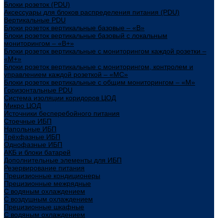
Блоки розеток (PDU)
Аксессуары для блоков распределения питания (PDU)
Вертикальные PDU
Блоки розеток вертикальные базовые – «В»
Блоки розеток вертикальные базовый с локальным
мониторингом – «В+»
Блоки розеток вертикальные с мониторингом каждой розетки –
«М+»
Блоки розеток вертикальные с мониторингом, контролем и
управлением каждой розеткой – «МС»
Блоки розеток вертикальные с общим мониторингом – «М»
Горизонтальные PDU
Система изоляции коридоров ЦОД
Микро ЦОД
Источники бесперебойного питания
Стоечные ИБП
Напольные ИБП
Трёхфазные ИБП
Однофазные ИБП
АКБ и блоки батарей
Дополнительные элементы для ИБП
Резервирование питания
Прецизионные кондиционеры
Прецизионные межрядные
С водяным охлаждением
С воздушным охлаждением
Прецизионные шкафные
С водяным охлаждением