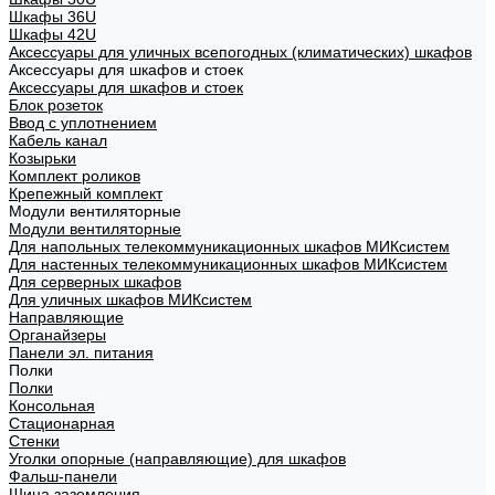
Шкафы 36U
Шкафы 42U
Аксессуары для уличных всепогодных (климатических) шкафов
Аксессуары для шкафов и стоек
Аксессуары для шкафов и стоек
Блок розеток
Ввод с уплотнением
Кабель канал
Козырьки
Комплект роликов
Крепежный комплект
Модули вентиляторные
Модули вентиляторные
Для напольных телекоммуникационных шкафов МИКсистем
Для настенных телекоммуникационных шкафов МИКсистем
Для серверных шкафов
Для уличных шкафов МИКсистем
Направляющие
Органайзеры
Панели эл. питания
Полки
Полки
Консольная
Стационарная
Стенки
Уголки опорные (направляющие) для шкафов
Фальш-панели
Шина заземления