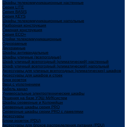
Шкафы телекоммуникационные настенные
Cерия LITE
Cерия BASIS
Cерия KEYS
Шкафы телекоммуникационные напольные
Разборная конструкция
Сварная конструкция
Серия ECO+
Стойки телекоммуникационные
Однорамные
Двухрамные
Шкафы антивандальные
Шкафы уличные (всепогодные)
Шкаф уличный всепогодный (климатический) настенный
Шкаф уличный всепогодный (климатический) напольный
Аксессуары для уличных всепогодных (климатических) шкафов
Аксессуары для шкафов и стоек
Блок розеток
Ввод с уплотнением
Кабель канал
Универсальные электротехнические шкафы
Решения на базе УЭШ МИКсистем
Шкафы серверные и Колокейшн
Серверные шкафы серия PRO
Серверные шкафы серии PRO с ламелями
Аксессуары
Блоки розеток (PDU)
Аксессуары для блоков распределения питания (PDU)