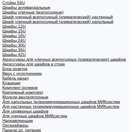
Стойки 54U
Шкафы антивандальные
Шкафы уличные (всепогодные)
Шкаф уличный всепогодный (климатический) настенный
Шкаф уличный всепогодный (климатический) напольный
Шкафы 12U
Шкафы 15U
Шкафы 18U
Шкафы 24U
Шкафы 30U
Шкафы 36U
Шкафы 42U
Аксессуары для уличных всепогодных (климатических) шкафов
Аксессуары для шкафов и стоек
Блок розеток
Ввод с уплотнением
Кабель канал
Козырьки
Комплект роликов
Крепежный комплект
Модули вентиляторные
Для напольных телекоммуникационных шкафов МИКсистем
Для настенных телекоммуникационных шкафов МИКсистем
Для серверных шкафов
Для уличных шкафов МИКсистем
Направляющие
Органайзеры
Панели эл. питания