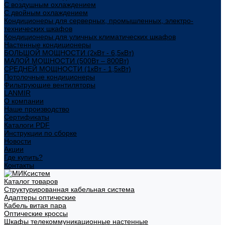
С воздушным охлаждением
С двойным охлаждением
Кондиционеры для серверных, промышленных, электро-
технических шкафов
Кондиционеры для уличных климатических шкафов
Настенные кондиционеры
БОЛЬШОЙ МОЩНОСТИ (2кВт - 6,5кВт)
МАЛОЙ МОЩНОСТИ (500Вт – 800Вт)
СРЕДНЕЙ МОЩНОСТИ (1кВт - 1,5кВт)
Потолочные кондиционеры
Фильтрующие вентиляторы
LANMIR
О компании
Наше производство
Сертификаты
Каталоги PDF
Инструкции по сборке
Новости
Акции
Где купить?
Контакты
Каталог товаров
Структурированная кабельная система
Адаптеры оптические
Кабель витая пара
Оптические кроссы
Шкафы телекоммуникационные настенные