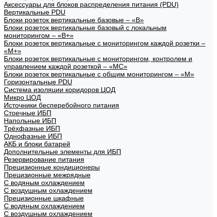
Аксессуары для блоков распределения питания (PDU)
Вертикальные PDU
Блоки розеток вертикальные базовые – «В»
Блоки розеток вертикальные базовый с локальным
мониторингом – «В+»
Блоки розеток вертикальные с мониторингом каждой розетки –
«М+»
Блоки розеток вертикальные с мониторингом, контролем и
управлением каждой розеткой – «МС»
Блоки розеток вертикальные с общим мониторингом – «М»
Горизонтальные PDU
Система изоляции коридоров ЦОД
Микро ЦОД
Источники бесперебойного питания
Стоечные ИБП
Напольные ИБП
Трёхфазные ИБП
Однофазные ИБП
АКБ и блоки батарей
Дополнительные элементы для ИБП
Резервирование питания
Прецизионные кондиционеры
Прецизионные межрядные
С водяным охлаждением
С воздушным охлаждением
Прецизионные шкафные
С водяным охлаждением
С воздушным охлаждением