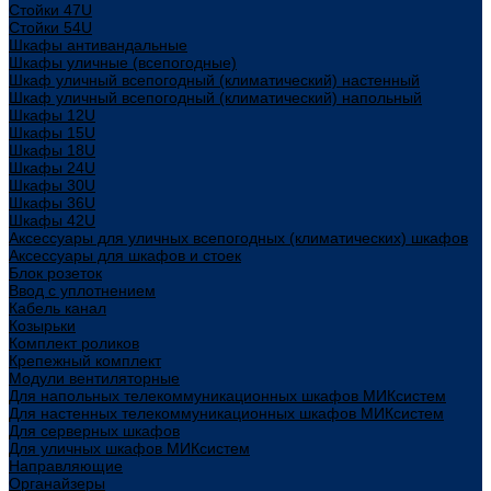
Стойки 47U
Стойки 54U
Шкафы антивандальные
Шкафы уличные (всепогодные)
Шкаф уличный всепогодный (климатический) настенный
Шкаф уличный всепогодный (климатический) напольный
Шкафы 12U
Шкафы 15U
Шкафы 18U
Шкафы 24U
Шкафы 30U
Шкафы 36U
Шкафы 42U
Аксессуары для уличных всепогодных (климатических) шкафов
Аксессуары для шкафов и стоек
Блок розеток
Ввод с уплотнением
Кабель канал
Козырьки
Комплект роликов
Крепежный комплект
Модули вентиляторные
Для напольных телекоммуникационных шкафов МИКсистем
Для настенных телекоммуникационных шкафов МИКсистем
Для серверных шкафов
Для уличных шкафов МИКсистем
Направляющие
Органайзеры