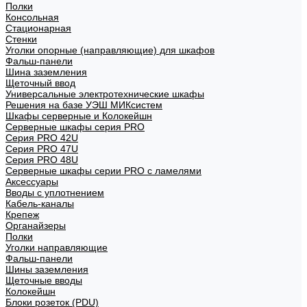
Полки
Консольная
Стационарная
Стенки
Уголки опорные (направляющие) для шкафов
Фальш-панели
Шина заземления
Щеточный ввод
Универсальные электротехнические шкафы
Решения на базе УЭШ МИКсистем
Шкафы серверные и Колокейшн
Серверные шкафы серия PRO
Серия PRO 42U
Серия PRO 47U
Серия PRO 48U
Серверные шкафы серии PRO с ламелями
Аксессуары
Вводы с уплотнением
Кабель-каналы
Крепеж
Органайзеры
Полки
Уголки направляющие
Фальш-панели
Шины заземления
Щеточные вводы
Колокейшн
Блоки розеток (PDU)