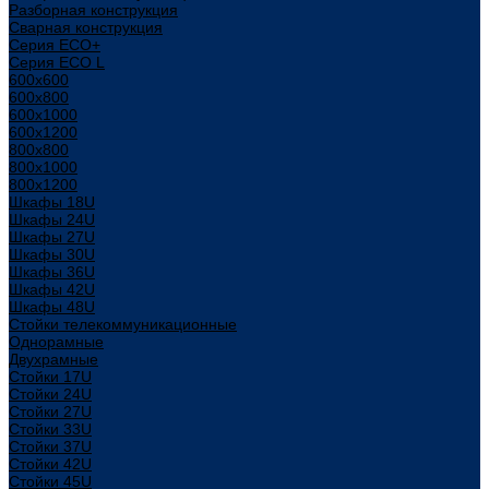
Разборная конструкция
Сварная конструкция
Серия ECO+
Серия ECO L
600x600
600x800
600х1000
600х1200
800x800
800х1000
800х1200
Шкафы 18U
Шкафы 24U
Шкафы 27U
Шкафы 30U
Шкафы 36U
Шкафы 42U
Шкафы 48U
Стойки телекоммуникационные
Однорамные
Двухрамные
Стойки 17U
Стойки 24U
Стойки 27U
Стойки 33U
Стойки 37U
Стойки 42U
Стойки 45U