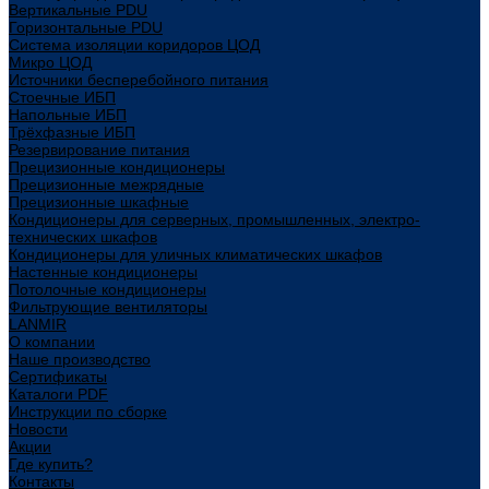
Вертикальные PDU
Горизонтальные PDU
Система изоляции коридоров ЦОД
Микро ЦОД
Источники бесперебойного питания
Стоечные ИБП
Напольные ИБП
Трёхфазные ИБП
Резервирование питания
Прецизионные кондиционеры
Прецизионные межрядные
Прецизионные шкафные
Кондиционеры для серверных, промышленных, электро-
технических шкафов
Кондиционеры для уличных климатических шкафов
Настенные кондиционеры
Потолочные кондиционеры
Фильтрующие вентиляторы
LANMIR
О компании
Наше производство
Сертификаты
Каталоги PDF
Инструкции по сборке
Новости
Акции
Где купить?
Контакты