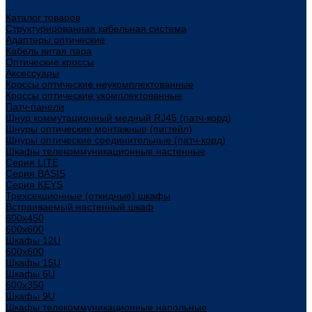
...
Каталог товаров
Структурированная кабельная система
Адаптеры оптические
Кабель витая пара
Оптические кроссы
Аксессуары
Кроссы оптические неукомплектованные
Кроссы оптические укомплектованные
Патч-панели
Шнур коммутационный медный RJ45 (патч-корд)
Шнуры оптические монтажные (пигтейл)
Шнуры оптические соединительные (патч-корд)
Шкафы телекоммуникационные настенные
Cерия LITE
Cерия BASIS
Cерия KEYS
Трехсекционные (откидные) шкафы
Встраиваемый настенный шкаф
600x450
600x600
Шкафы 12U
600x600
Шкафы 15U
Шкафы 6U
600x350
Шкафы 9U
Шкафы телекоммуникационные напольные