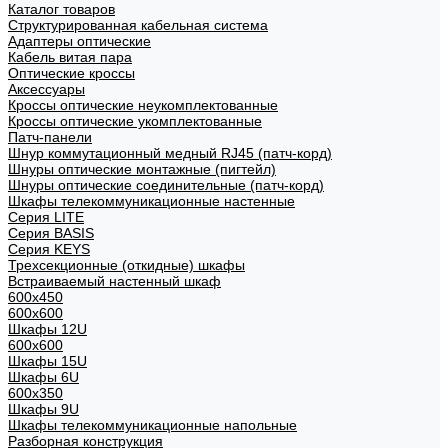
Каталог товаров
Структурированная кабельная система
Адаптеры оптические
Кабель витая пара
Оптические кроссы
Аксессуары
Кроссы оптические неукомплектованные
Кроссы оптические укомплектованные
Патч-панели
Шнур коммутационный медный RJ45 (патч-корд)
Шнуры оптические монтажные (пигтейл)
Шнуры оптические соединительные (патч-корд)
Шкафы телекоммуникационные настенные
Cерия LITE
Cерия BASIS
Cерия KEYS
Трехсекционные (откидные) шкафы
Встраиваемый настенный шкаф
600x450
600x600
Шкафы 12U
600x600
Шкафы 15U
Шкафы 6U
600x350
Шкафы 9U
Шкафы телекоммуникационные напольные
Разборная конструкция