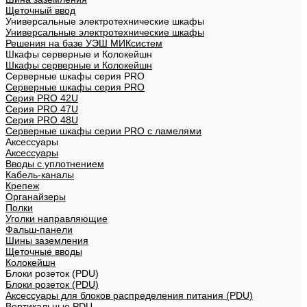
Щеточный ввод
Универсальные электротехнические шкафы
Универсальные электротехнические шкафы
Решения на базе УЭШ МИКсистем
Шкафы серверные и Колокейшн
Шкафы серверные и Колокейшн
Серверные шкафы серия PRO
Серверные шкафы серия PRO
Серия PRO 42U
Серия PRO 47U
Серия PRO 48U
Серверные шкафы серии PRO с ламелями
Аксессуары
Аксессуары
Вводы с уплотнением
Кабель-каналы
Крепеж
Органайзеры
Полки
Уголки направляющие
Фальш-панели
Шины заземления
Щеточные вводы
Колокейшн
Блоки розеток (PDU)
Блоки розеток (PDU)
Аксессуары для блоков распределения питания (PDU)
Вертикальные PDU