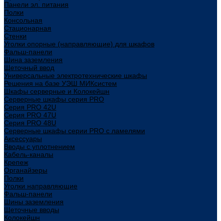
Панели эл. питания
Полки
Консольная
Стационарная
Стенки
Уголки опорные (направляющие) для шкафов
Фальш-панели
Шина заземления
Щеточный ввод
Универсальные электротехнические шкафы
Решения на базе УЭШ МИКсистем
Шкафы серверные и Колокейшн
Серверные шкафы серия PRO
Серия PRO 42U
Серия PRO 47U
Серия PRO 48U
Серверные шкафы серии PRO с ламелями
Аксессуары
Вводы с уплотнением
Кабель-каналы
Крепеж
Органайзеры
Полки
Уголки направляющие
Фальш-панели
Шины заземления
Щеточные вводы
Колокейшн