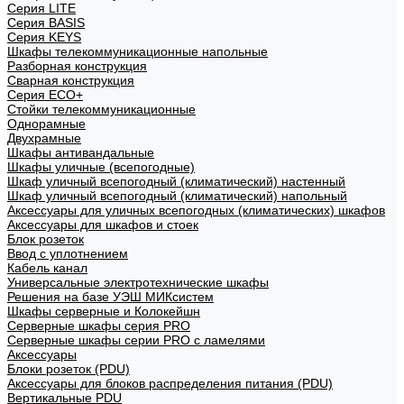
Cерия LITE
Cерия BASIS
Cерия KEYS
Шкафы телекоммуникационные напольные
Разборная конструкция
Сварная конструкция
Серия ECO+
Стойки телекоммуникационные
Однорамные
Двухрамные
Шкафы антивандальные
Шкафы уличные (всепогодные)
Шкаф уличный всепогодный (климатический) настенный
Шкаф уличный всепогодный (климатический) напольный
Аксессуары для уличных всепогодных (климатических) шкафов
Аксессуары для шкафов и стоек
Блок розеток
Ввод с уплотнением
Кабель канал
Универсальные электротехнические шкафы
Решения на базе УЭШ МИКсистем
Шкафы серверные и Колокейшн
Серверные шкафы серия PRO
Серверные шкафы серии PRO с ламелями
Аксессуары
Блоки розеток (PDU)
Аксессуары для блоков распределения питания (PDU)
Вертикальные PDU