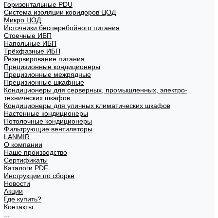
Горизонтальные PDU
Система изоляции коридоров ЦОД
Микро ЦОД
Источники бесперебойного питания
Стоечные ИБП
Напольные ИБП
Трёхфазные ИБП
Резервирование питания
Прецизионные кондиционеры
Прецизионные межрядные
Прецизионные шкафные
Кондиционеры для серверных, промышленных, электро-
технических шкафов
Кондиционеры для уличных климатических шкафов
Настенные кондиционеры
Потолочные кондиционеры
Фильтрующие вентиляторы
LANMIR
О компании
Наше производство
Сертификаты
Каталоги PDF
Инструкции по сборке
Новости
Акции
Где купить?
Контакты
...