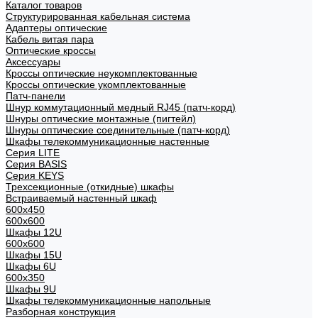
Каталог товаров
Структурированная кабельная система
Адаптеры оптические
Кабель витая пара
Оптические кроссы
Аксессуары
Кроссы оптические неукомплектованные
Кроссы оптические укомплектованные
Патч-панели
Шнур коммутационный медный RJ45 (патч-корд)
Шнуры оптические монтажные (пигтейл)
Шнуры оптические соединительные (патч-корд)
Шкафы телекоммуникационные настенные
Cерия LITE
Cерия BASIS
Cерия KEYS
Трехсекционные (откидные) шкафы
Встраиваемый настенный шкаф
600x450
600x600
Шкафы 12U
600x600
Шкафы 15U
Шкафы 6U
600x350
Шкафы 9U
Шкафы телекоммуникационные напольные
Разборная конструкция