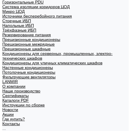
Горизонтальные PDU
Система изоляции коридоров ЦОД
Микро ЦОД
Источники бесперебойного питания
Стоечные ИБП
Напольные ИБП
Трёхфазные ИБП
Резервирование питания
Прецизионные кондиционеры
Прецизионные межрядные
Прецизионные шкафные
Кондиционеры для серверных, промышленных, электро-
технических шкафов
Кондиционеры для уличных климатических шкафов
Настенные кондиционеры
Потолочные кондиционеры
Фильтрующие вентиляторы
LANMIR
О компании
Наше производство
Сертификаты
Каталоги PDF
Инструкции по сборке
Новости
Акции
Где купить?
Контакты
...