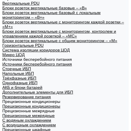
Вертикальные PDU
Блоки розеток вертикальные базовые – «В»
Блоки розеток вертикальные базовый с локальным
мониторингом – «В+»
Блоки розеток вертикальные с мониторингом каждой розетки –
«М+»
Блоки розеток вертикальные с мониторингом, контролем и
управлением каждой розеткой – «МС»
Блоки розеток вертикальные с общим мониторингом – «М»
Горизонтальные PDU
Система изоляции коридоров ЦОД
Микро ЦОД
Источники бесперебойного питания
Источники бесперебойного питания
Стоечные ИБП
Напольные ИБП
Трёхфазные ИБП
Однофазные ИБП
АКБ и блоки батарей
Дополнительные элементы для ИБП
Резервирование питания
Прецизионные кондиционеры
Прецизионные кондиционеры
Прецизионные межрядные
Прецизионные межрядные
С водяным охлаждением
С воздушным охлаждением
Прецизионные шкафные