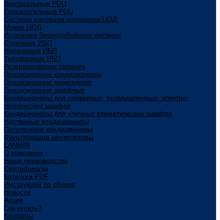
Вертикальные PDU
Горизонтальные PDU
Система изоляции коридоров ЦОД
Микро ЦОД
Источники бесперебойного питания
Стоечные ИБП
Напольные ИБП
Трёхфазные ИБП
Резервирование питания
Прецизионные кондиционеры
Прецизионные межрядные
Прецизионные шкафные
Кондиционеры для серверных, промышленных, электро-
технических шкафов
Кондиционеры для уличных климатических шкафов
Настенные кондиционеры
Потолочные кондиционеры
Фильтрующие вентиляторы
LANMIR
О компании
Наше производство
Сертификаты
Каталоги PDF
Инструкции по сборке
Новости
Акции
Где купить?
Контакты