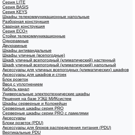
Cерия LITE
Cерия BASIS
Cерия KEYS
Шкафы телекоммуникационные напольные
Разборная конструкция
Сварная конструкция
Серия ECO+
Стойки телекоммуникационные
Однорамные
Двухрамные
Шкафы антивандальные
Шкафы уличные (всепогодные)
Шкаф уличный всепогодный (климатический) настенный
Шкаф уличный всепогодный (климатический) напольный
Аксессуары для уличных всепогодных (климатических) шкафов
Аксессуары для шкафов и стоек
Блок розеток
Ввод с уплотнением
Кабель канал
Универсальные электротехнические шкафы
Решения на базе УЭШ МИКсистем
Шкафы серверные и Колокейшн
Серверные шкафы серия PRO
Серверные шкафы серии PRO с ламелями
Аксессуары
Блоки розеток (PDU)
Аксессуары для блоков распределения питания (PDU)
Вертикальные PDU