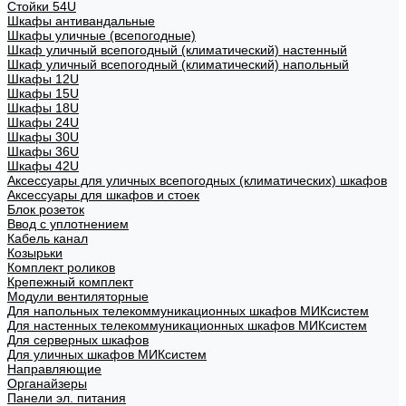
Стойки 54U
Шкафы антивандальные
Шкафы уличные (всепогодные)
Шкаф уличный всепогодный (климатический) настенный
Шкаф уличный всепогодный (климатический) напольный
Шкафы 12U
Шкафы 15U
Шкафы 18U
Шкафы 24U
Шкафы 30U
Шкафы 36U
Шкафы 42U
Аксессуары для уличных всепогодных (климатических) шкафов
Аксессуары для шкафов и стоек
Блок розеток
Ввод с уплотнением
Кабель канал
Козырьки
Комплект роликов
Крепежный комплект
Модули вентиляторные
Для напольных телекоммуникационных шкафов МИКсистем
Для настенных телекоммуникационных шкафов МИКсистем
Для серверных шкафов
Для уличных шкафов МИКсистем
Направляющие
Органайзеры
Панели эл. питания