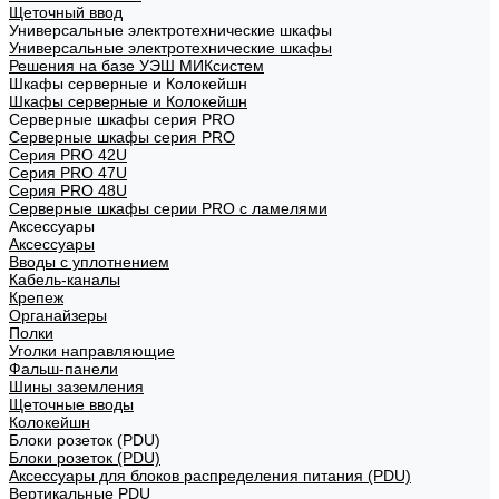
Щеточный ввод
Универсальные электротехнические шкафы
Универсальные электротехнические шкафы
Решения на базе УЭШ МИКсистем
Шкафы серверные и Колокейшн
Шкафы серверные и Колокейшн
Серверные шкафы серия PRO
Серверные шкафы серия PRO
Серия PRO 42U
Серия PRO 47U
Серия PRO 48U
Серверные шкафы серии PRO с ламелями
Аксессуары
Аксессуары
Вводы с уплотнением
Кабель-каналы
Крепеж
Органайзеры
Полки
Уголки направляющие
Фальш-панели
Шины заземления
Щеточные вводы
Колокейшн
Блоки розеток (PDU)
Блоки розеток (PDU)
Аксессуары для блоков распределения питания (PDU)
Вертикальные PDU