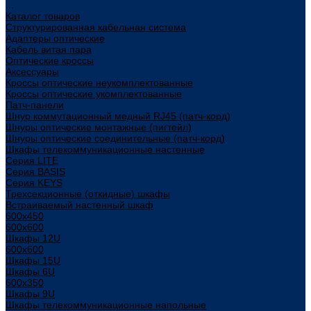
...
Каталог товаров
Структурированная кабельная система
Адаптеры оптические
Кабель витая пара
Оптические кроссы
Аксессуары
Кроссы оптические неукомплектованные
Кроссы оптические укомплектованные
Патч-панели
Шнур коммутационный медный RJ45 (патч-корд)
Шнуры оптические монтажные (пигтейл)
Шнуры оптические соединительные (патч-корд)
Шкафы телекоммуникационные настенные
Cерия LITE
Cерия BASIS
Cерия KEYS
Трехсекционные (откидные) шкафы
Встраиваемый настенный шкаф
600x450
600x600
Шкафы 12U
600x600
Шкафы 15U
Шкафы 6U
600x350
Шкафы 9U
Шкафы телекоммуникационные напольные