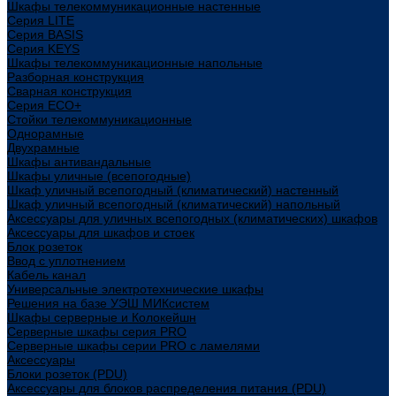
Шкафы телекоммуникационные настенные
Cерия LITE
Cерия BASIS
Cерия KEYS
Шкафы телекоммуникационные напольные
Разборная конструкция
Сварная конструкция
Серия ECO+
Стойки телекоммуникационные
Однорамные
Двухрамные
Шкафы антивандальные
Шкафы уличные (всепогодные)
Шкаф уличный всепогодный (климатический) настенный
Шкаф уличный всепогодный (климатический) напольный
Аксессуары для уличных всепогодных (климатических) шкафов
Аксессуары для шкафов и стоек
Блок розеток
Ввод с уплотнением
Кабель канал
Универсальные электротехнические шкафы
Решения на базе УЭШ МИКсистем
Шкафы серверные и Колокейшн
Серверные шкафы серия PRO
Серверные шкафы серии PRO с ламелями
Аксессуары
Блоки розеток (PDU)
Аксессуары для блоков распределения питания (PDU)