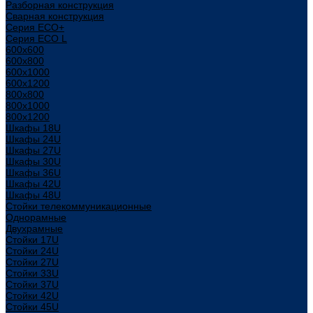
Разборная конструкция
Сварная конструкция
Серия ECO+
Серия ECO L
600x600
600x800
600х1000
600х1200
800x800
800х1000
800х1200
Шкафы 18U
Шкафы 24U
Шкафы 27U
Шкафы 30U
Шкафы 36U
Шкафы 42U
Шкафы 48U
Стойки телекоммуникационные
Однорамные
Двухрамные
Стойки 17U
Стойки 24U
Стойки 27U
Стойки 33U
Стойки 37U
Стойки 42U
Стойки 45U