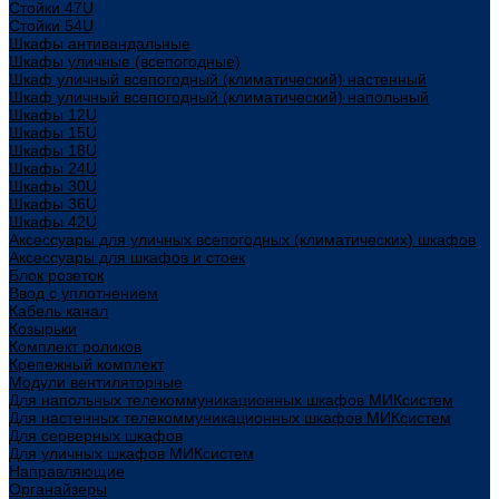
Стойки 47U
Стойки 54U
Шкафы антивандальные
Шкафы уличные (всепогодные)
Шкаф уличный всепогодный (климатический) настенный
Шкаф уличный всепогодный (климатический) напольный
Шкафы 12U
Шкафы 15U
Шкафы 18U
Шкафы 24U
Шкафы 30U
Шкафы 36U
Шкафы 42U
Аксессуары для уличных всепогодных (климатических) шкафов
Аксессуары для шкафов и стоек
Блок розеток
Ввод с уплотнением
Кабель канал
Козырьки
Комплект роликов
Крепежный комплект
Модули вентиляторные
Для напольных телекоммуникационных шкафов МИКсистем
Для настенных телекоммуникационных шкафов МИКсистем
Для серверных шкафов
Для уличных шкафов МИКсистем
Направляющие
Органайзеры