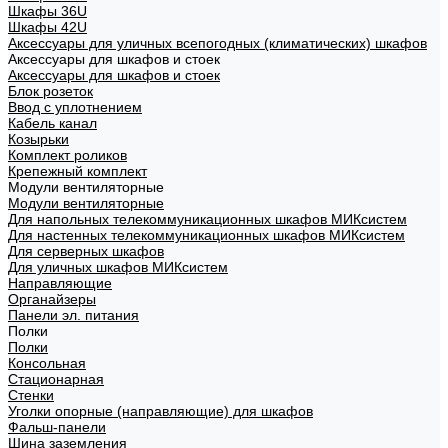
Шкафы 36U
Шкафы 42U
Аксессуары для уличных всепогодных (климатических) шкафов
Аксессуары для шкафов и стоек
Аксессуары для шкафов и стоек
Блок розеток
Ввод с уплотнением
Кабель канал
Козырьки
Комплект роликов
Крепежный комплект
Модули вентиляторные
Модули вентиляторные
Для напольных телекоммуникационных шкафов МИКсистем
Для настенных телекоммуникационных шкафов МИКсистем
Для серверных шкафов
Для уличных шкафов МИКсистем
Направляющие
Органайзеры
Панели эл. питания
Полки
Полки
Консольная
Стационарная
Стенки
Уголки опорные (направляющие) для шкафов
Фальш-панели
Шина заземления