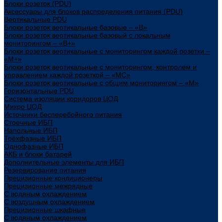
Блоки розеток (PDU)
Аксессуары для блоков распределения питания (PDU)
Вертикальные PDU
Блоки розеток вертикальные базовые – «В»
Блоки розеток вертикальные базовый с локальным
мониторингом – «В+»
Блоки розеток вертикальные с мониторингом каждой розетки –
«М+»
Блоки розеток вертикальные с мониторингом, контролем и
управлением каждой розеткой – «МС»
Блоки розеток вертикальные с общим мониторингом – «М»
Горизонтальные PDU
Система изоляции коридоров ЦОД
Микро ЦОД
Источники бесперебойного питания
Стоечные ИБП
Напольные ИБП
Трёхфазные ИБП
Однофазные ИБП
АКБ и блоки батарей
Дополнительные элементы для ИБП
Резервирование питания
Прецизионные кондиционеры
Прецизионные межрядные
С водяным охлаждением
С воздушным охлаждением
Прецизионные шкафные
С водяным охлаждением