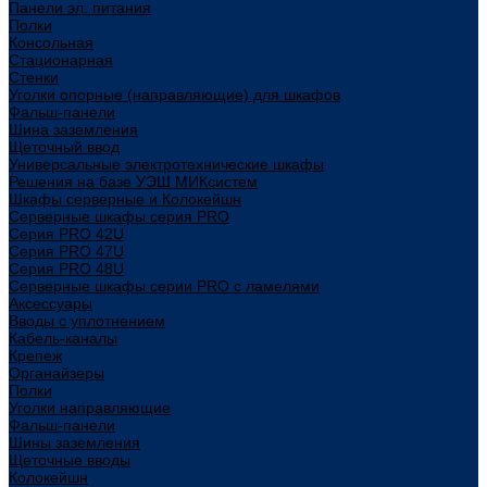
Панели эл. питания
Полки
Консольная
Стационарная
Стенки
Уголки опорные (направляющие) для шкафов
Фальш-панели
Шина заземления
Щеточный ввод
Универсальные электротехнические шкафы
Решения на базе УЭШ МИКсистем
Шкафы серверные и Колокейшн
Серверные шкафы серия PRO
Серия PRO 42U
Серия PRO 47U
Серия PRO 48U
Серверные шкафы серии PRO с ламелями
Аксессуары
Вводы с уплотнением
Кабель-каналы
Крепеж
Органайзеры
Полки
Уголки направляющие
Фальш-панели
Шины заземления
Щеточные вводы
Колокейшн