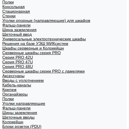
Полки
Консольная
Стационарная
Стенки
Уголки опорные (направляющие) для шкафов
Фальш-панели
Шина заземления
Щеточный ввод
Универсальные электротехнические шкафы
Решения на базе УЭШ МИКсистем
Шкафы серверные и Колокейшн
Серверные шкафы серия PRO
Серия PRO 42U
Серия PRO 47U
Серия PRO 48U
Серверные шкафы серии PRO с ламелями
Аксессуары
Вводы с уплотнением
Кабель-каналы
Крепеж
Органайзеры
Полки
Уголки направляющие
Фальш-панели
Шины заземления
Щеточные вводы
Колокейшн
Блоки розеток (PDU)