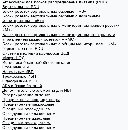
Аксессуары для блоков распределения питания (PDU)
Вертикальные PDU
Блоки розеток вертикальные базовые – «В»
Блоки розеток вертикальные базовый с локальным
мониторингом – «В+»
Блоки розеток вертикальные с мониторингом каждой розетки –
«М+»
Блоки розеток вертикальные с мониторингом, контролем и
управлением каждой розеткой – «МС»
Блоки розеток вертикальные с общим мониторингом – «М»
Горизонтальные PDU
Система изоляции коридоров ЦОД
Микро ЦОД
Источники бесперебойного питания
Стоечные ИБП
Напольные ИБП
Трёхфазные ИБП
Однофазные ИБП
АКБ и блоки батарей
Дополнительные элементы для ИБП
Резервирование питания
Прецизионные кондиционеры
Прецизионные межрядные
С водяным охлаждением
С воздушным охлаждением
Прецизионные шкафные
С водяным охлаждением
С воздушным охлаждением