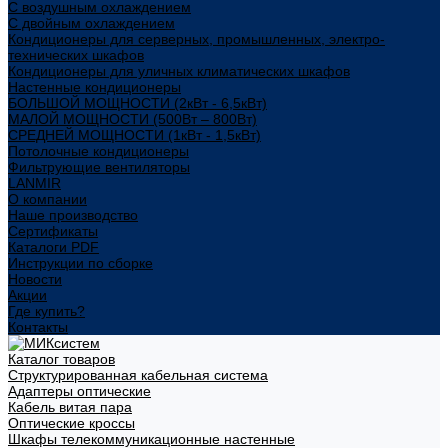
С воздушным охлаждением
С двойным охлаждением
Кондиционеры для серверных, промышленных, электро-
технических шкафов
Кондиционеры для уличных климатических шкафов
Настенные кондиционеры
БОЛЬШОЙ МОЩНОСТИ (2кВт - 6,5кВт)
МАЛОЙ МОЩНОСТИ (500Вт – 800Вт)
СРЕДНЕЙ МОЩНОСТИ (1кВт - 1,5кВт)
Потолочные кондиционеры
Фильтрующие вентиляторы
LANMIR
О компании
Наше производство
Сертификаты
Каталоги PDF
Инструкции по сборке
Новости
Акции
Где купить?
Контакты
Каталог товаров
Структурированная кабельная система
Адаптеры оптические
Кабель витая пара
Оптические кроссы
Шкафы телекоммуникационные настенные